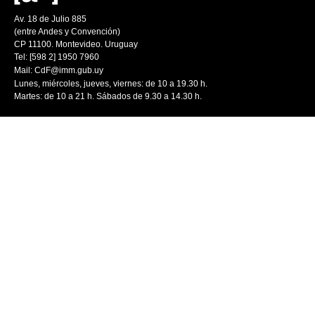
Av. 18 de Julio 885
(entre Andes y Convención)
CP 11100. Montevideo. Uruguay
Tel: [598 2] 1950 7960
Mail:
CdF@imm.gub.uy
Lunes, miércoles, jueves, viernes: de 10 a 19.30 h.
Martes: de 10 a 21 h. Sábados de 9.30 a 14.30 h.