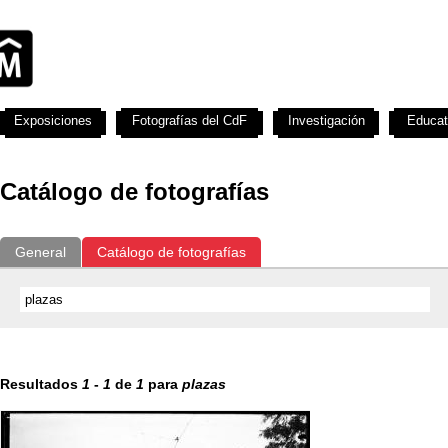
Exposiciones
Fotografías del CdF
Investigación
Educat
Catálogo de fotografías
General
Catálogo de fotografías
Resultados
1
-
1
de
1
para
plazas