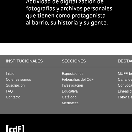
INSTITUCIONALES
SECCIONES
DESTA
Inicio
Exposiciones
MUFF, fes
Quiénes somos
Fotografías del CdF
Canal d
Suscripción
Investigación
Convoca
FAQ
Educativa
Líneas d
Contacto
Catálogo
Fotoviaj
Mediateca