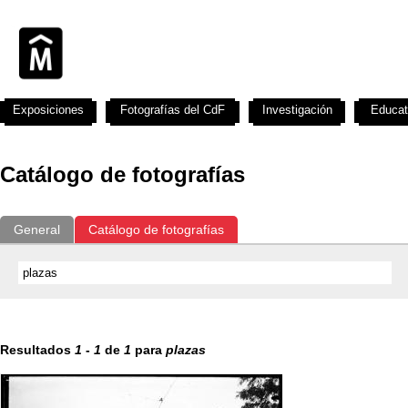
Exposiciones
Fotografías del CdF
Investigación
Educat
Catálogo de fotografías
General
Catálogo de fotografías
Resultados
1
-
1
de
1
para
plazas