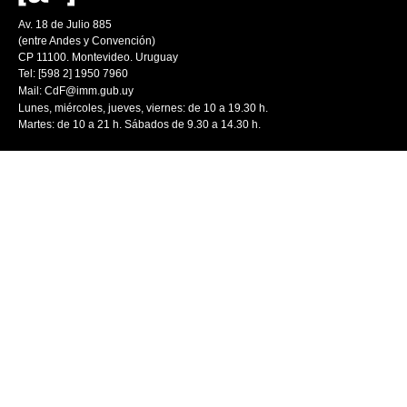
Av. 18 de Julio 885
(entre Andes y Convención)
CP 11100. Montevideo. Uruguay
Tel: [598 2] 1950 7960
Mail:
CdF@imm.gub.uy
Lunes, miércoles, jueves, viernes: de 10 a 19.30 h.
Martes: de 10 a 21 h. Sábados de 9.30 a 14.30 h.