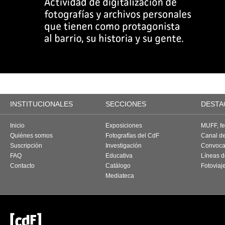
INSTITUCIONALES
SECCIONES
DESTA
Inicio
Exposiciones
MUFF, fes
Quiénes somos
Fotografías del CdF
Canal d
Suscripción
Investigación
Convoca
FAQ
Educativa
Líneas d
Contacto
Catálogo
Fotoviaj
Mediateca