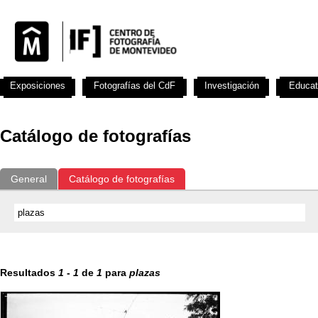
Exposiciones
Fotografías del CdF
Investigación
Educat
Catálogo de fotografías
General
Catálogo de fotografías
Resultados
1
-
1
de
1
para
plazas