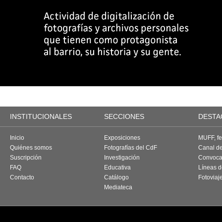
INSTITUCIONALES
SECCIONES
DESTA
Inicio
Exposiciones
MUFF, fes
Quiénes somos
Fotografías del CdF
Canal d
Suscripción
Investigación
Convoca
FAQ
Educativa
Líneas d
Contacto
Catálogo
Fotoviaj
Mediateca