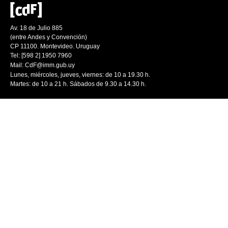
Av. 18 de Julio 885
(entre Andes y Convención)
CP 11100. Montevideo. Uruguay
Tel: [598 2] 1950 7960
Mail:
CdF@imm.gub.uy
Lunes, miércoles, jueves, viernes: de 10 a 19.30 h.
Martes: de 10 a 21 h. Sábados de 9.30 a 14.30 h.