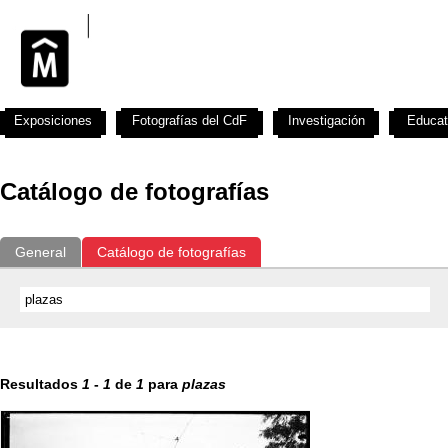
Exposiciones
Fotografías del CdF
Investigación
Educat
Catálogo de fotografías
General
Catálogo de fotografías
Resultados
1
-
1
de
1
para
plazas