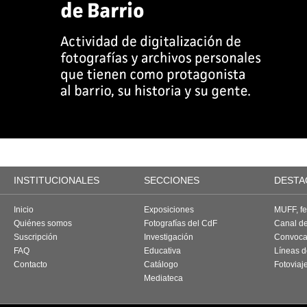
INSTITUCIONALES
SECCIONES
DESTA
Inicio
Exposiciones
MUFF, fes
Quiénes somos
Fotografías del CdF
Canal d
Suscripción
Investigación
Convoca
FAQ
Educativa
Líneas d
Contacto
Catálogo
Fotoviaj
Mediateca