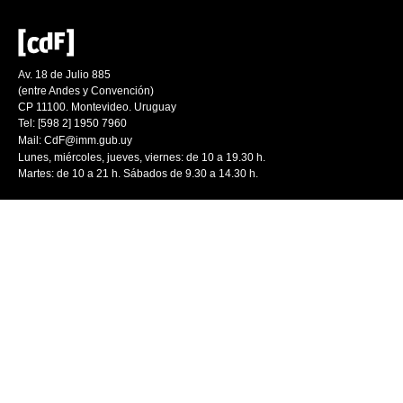
Av. 18 de Julio 885
(entre Andes y Convención)
CP 11100. Montevideo. Uruguay
Tel: [598 2] 1950 7960
Mail:
CdF@imm.gub.uy
Lunes, miércoles, jueves, viernes: de 10 a 19.30 h.
Martes: de 10 a 21 h. Sábados de 9.30 a 14.30 h.