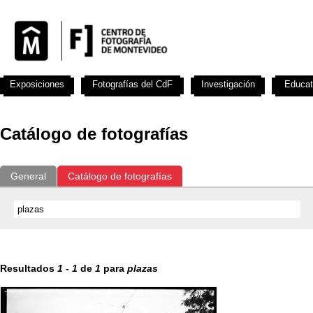
Exposiciones
Fotografías del CdF
Investigación
Educat
Catálogo de fotografías
General
Catálogo de fotografías
Resultados
1
-
1
de
1
para
plazas