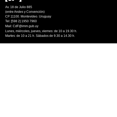
Av. 18 de Julio 885
(entre Andes y Convención)
CP 11100. Montevideo. Uruguay
Tel: [598 2] 1950 7960
Mail:
CdF@imm.gub.uy
Lunes, miércoles, jueves, viernes: de 10 a 19.30 h.
Martes: de 10 a 21 h. Sábados de 9.30 a 14.30 h.