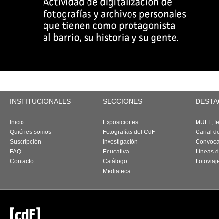
INSTITUCIONALES
SECCIONES
DESTA
Inicio
Exposiciones
MUFF, fes
Quiénes somos
Fotografías del CdF
Canal d
Suscripción
Investigación
Convoca
FAQ
Educativa
Líneas d
Contacto
Catálogo
Fotoviaj
Mediateca