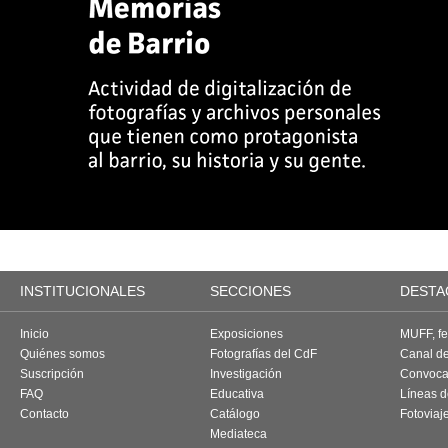
INSTITUCIONALES
SECCIONES
DESTA
Inicio
Exposiciones
MUFF, fes
Quiénes somos
Fotografías del CdF
Canal d
Suscripción
Investigación
Convoca
FAQ
Educativa
Líneas d
Contacto
Catálogo
Fotoviaj
Mediateca