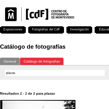
Exposiciones
Fotografías del CdF
Investigación
Educat
Catálogo de fotografías
General
Catálogo de fotografías
Resultados
1
-
1
de
1
para
plazas