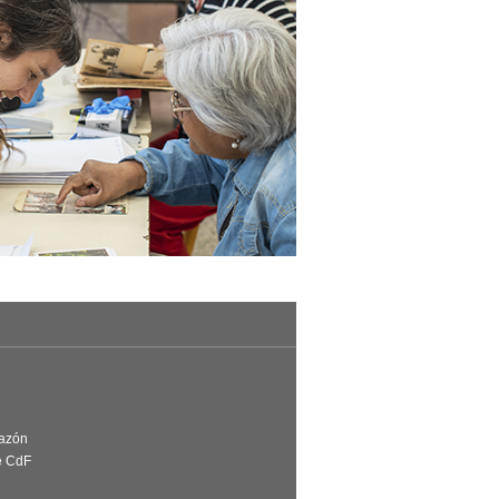
Razón
e CdF