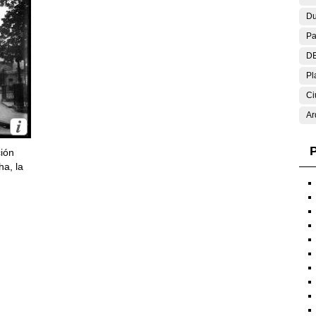
Du
Pa
DE
Pl
Ci
Ar
P
ción
ha, la