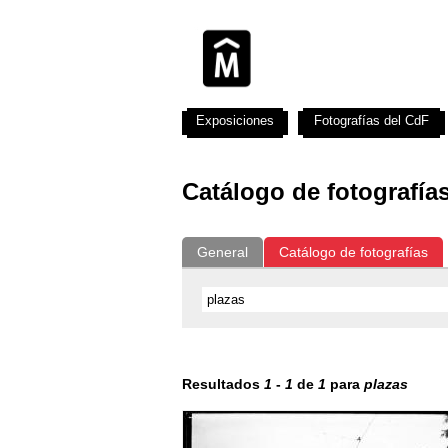
Exposiciones
Fotografías del CdF
Catálogo de fotografía
General
Catálogo de fotografías
Resultados
1
-
1
de
1
para
plazas