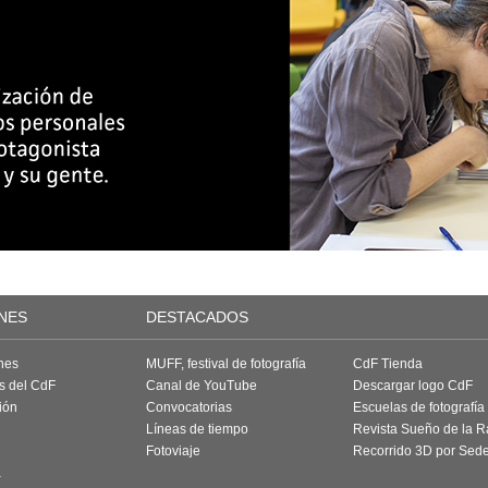
NES
DESTACADOS
nes
MUFF, festival de fotografía
CdF Tienda
as del CdF
Canal de YouTube
Descargar logo CdF
ión
Convocatorias
Escuelas de fotografía
Líneas de tiempo
Revista Sueño de la 
Fotoviaje
Recorrido 3D por Sed
a