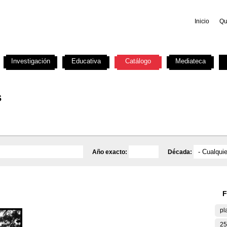
Inicio
Qu
Investigación
Educativa
Catálogo
Mediateca
s
Año exacto:
Década:
F
pl
25