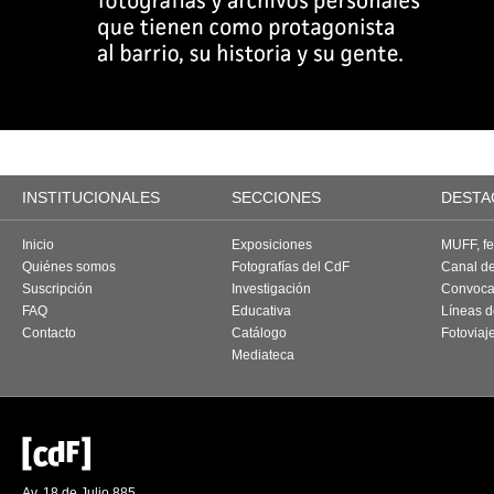
INSTITUCIONALES
SECCIONES
DESTA
Inicio
Exposiciones
MUFF, fes
Quiénes somos
Fotografías del CdF
Canal d
Suscripción
Investigación
Convoca
FAQ
Educativa
Líneas d
Contacto
Catálogo
Fotoviaj
Mediateca
Av. 18 de Julio 885