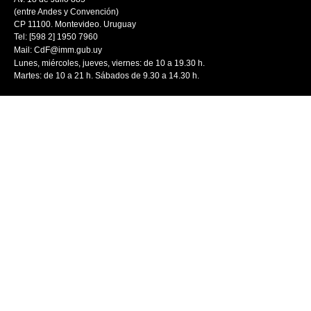
(entre Andes y Convención)
CP 11100. Montevideo. Uruguay
Tel: [598 2] 1950 7960
Mail:
CdF@imm.gub.uy
Lunes, miércoles, jueves, viernes: de 10 a 19.30 h.
Martes: de 10 a 21 h. Sábados de 9.30 a 14.30 h.