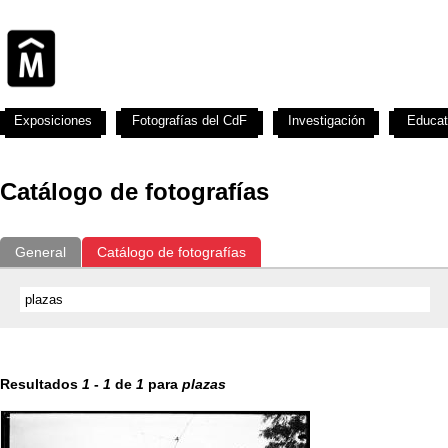
Exposiciones
Fotografías del CdF
Investigación
Educat
Catálogo de fotografías
General
Catálogo de fotografías
Resultados
1
-
1
de
1
para
plazas