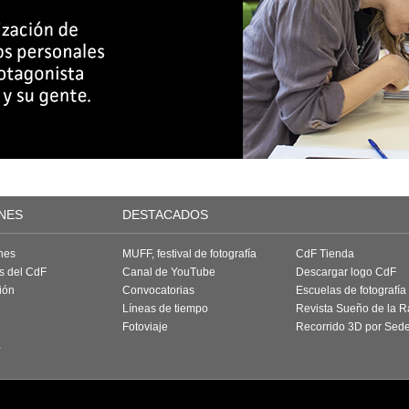
NES
DESTACADOS
nes
MUFF, festival de fotografía
CdF Tienda
as del CdF
Canal de YouTube
Descargar logo CdF
ión
Convocatorias
Escuelas de fotografía
Líneas de tiempo
Revista Sueño de la 
Fotoviaje
Recorrido 3D por Sed
a