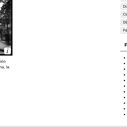
Du
Ci
DE
Pa
P
ción
ha, la