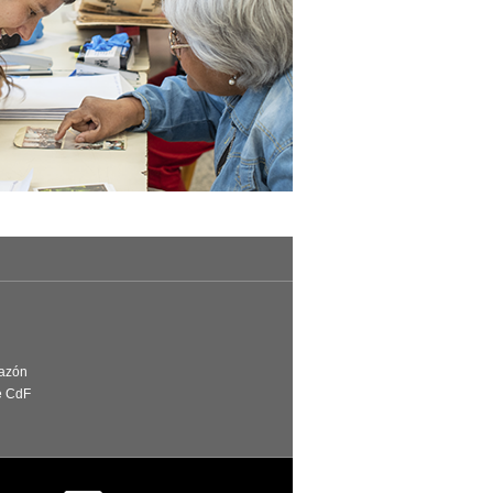
Razón
e CdF