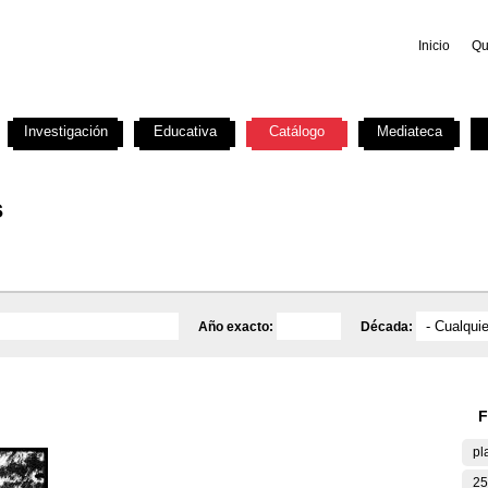
Inicio
Qu
Investigación
Educativa
Catálogo
Mediateca
s
Año exacto:
Década:
F
pl
25