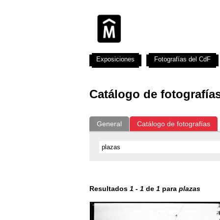
Exposiciones
Fotografías del CdF
Catálogo de fotografía
General
Catálogo de fotografías
Resultados
1
-
1
de
1
para
plazas