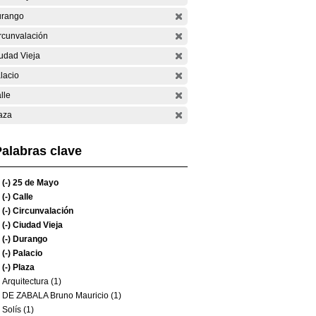
rango
rcunvalación
udad Vieja
lacio
lle
aza
alabras clave
(-)
25 de Mayo
(-)
Calle
(-)
Circunvalación
(-)
Ciudad Vieja
(-)
Durango
(-)
Palacio
(-)
Plaza
Arquitectura (1)
DE ZABALA Bruno Mauricio (1)
Solís (1)