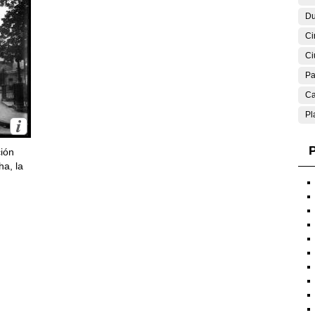
Du
Ci
Ci
Pa
Ca
Pl
P
ción
ha, la