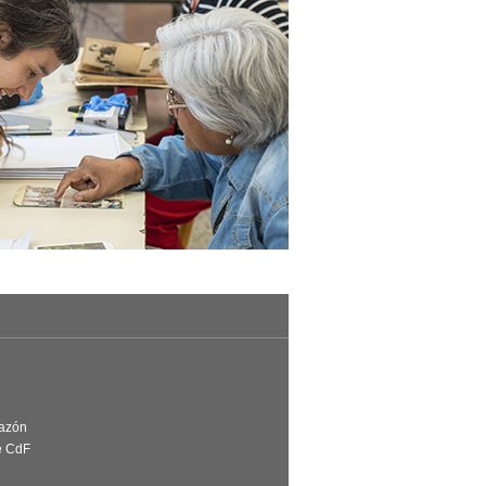
Razón
e CdF