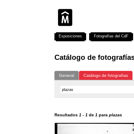
Exposiciones
Fotografías del CdF
Catálogo de fotografía
General
Catálogo de fotografías
Resultados
1
-
1
de
1
para
plazas