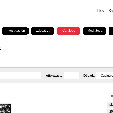
Inicio
Qu
Investigación
Educativa
Catálogo
Mediateca
s
Año exacto:
Década:
F
pl
25