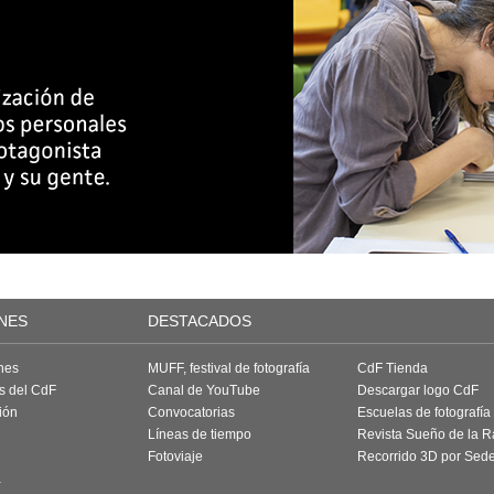
NES
DESTACADOS
nes
MUFF, festival de fotografía
CdF Tienda
as del CdF
Canal de YouTube
Descargar logo CdF
ión
Convocatorias
Escuelas de fotografía
Líneas de tiempo
Revista Sueño de la 
Fotoviaje
Recorrido 3D por Sed
a