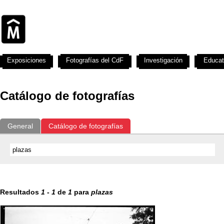
Exposiciones
Fotografías del CdF
Investigación
Educat
Catálogo de fotografías
General
Catálogo de fotografías
Resultados
1
-
1
de
1
para
plazas