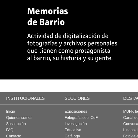
INSTITUCIONALES
SECCIONES
DESTA
Inicio
Exposiciones
MUFF, fes
Quiénes somos
Fotografías del CdF
Canal d
Suscripción
Investigación
Convoca
FAQ
Educativa
Líneas d
Contacto
Catálogo
Fotoviaj