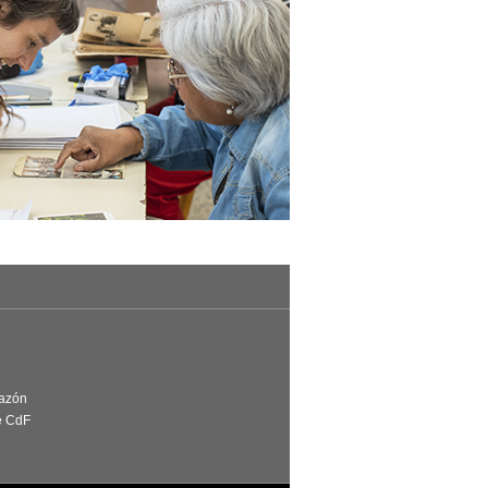
Razón
e CdF