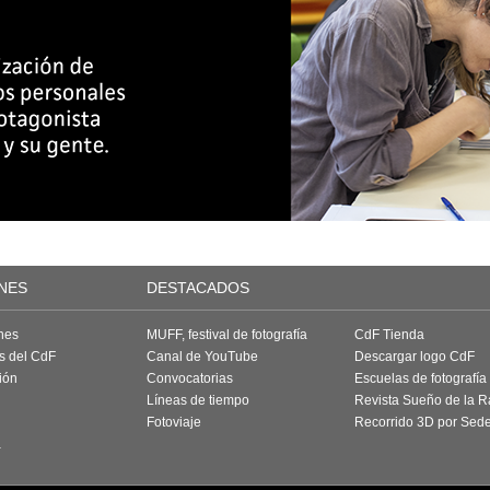
NES
DESTACADOS
nes
MUFF, festival de fotografía
CdF Tienda
as del CdF
Canal de YouTube
Descargar logo CdF
ión
Convocatorias
Escuelas de fotografía
Líneas de tiempo
Revista Sueño de la 
Fotoviaje
Recorrido 3D por Sed
a