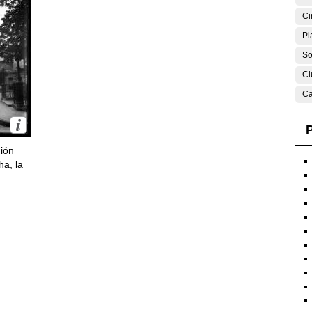
Ci
Pl
So
Ci
Ca
P
ción
ha, la