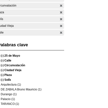
rcunvalación
aza
lís
udad Vieja
lle
alabras clave
(-)
25 de Mayo
(-)
Calle
(-)
Circunvalación
(-)
Ciudad Vieja
(-)
Plaza
(-)
Solís
Arquitectura (1)
DE ZABALA Bruno Mauricio (1)
Durango (1)
Palacio (1)
TARANCO (1)