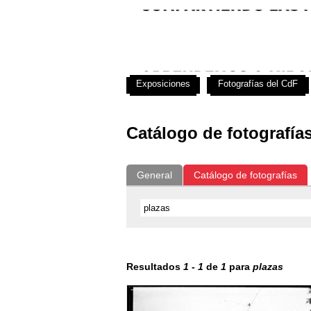
Exposiciones
Fotografías del CdF
Catálogo de fotografía
General
Catálogo de fotografías
Resultados
1
-
1
de
1
para
plazas