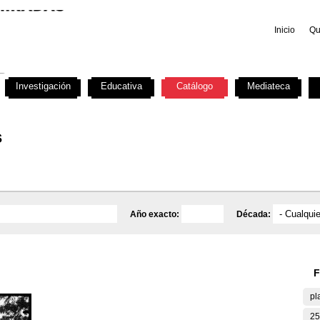
Inicio
Qu
Investigación
Educativa
Catálogo
Mediateca
s
Año exacto:
Década:
F
pl
25