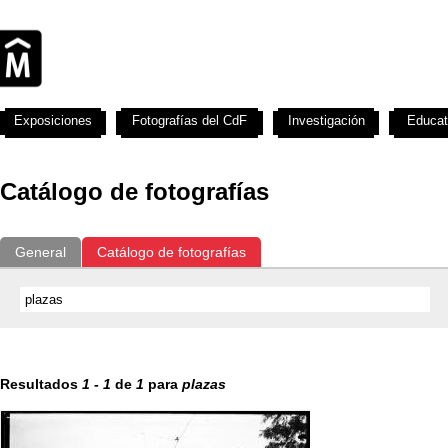
Exposiciones
Fotografías del CdF
Investigación
Educat
Catálogo de fotografías
General
Catálogo de fotografías
Resultados
1
-
1
de
1
para
plazas