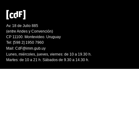
Av. 18 de Julio 885
(entre Andes y Convención)
CP 11100. Montevideo. Uruguay
Tel: [598 2] 1950 7960
Mail:
CdF@imm.gub.uy
Lunes, miércoles, jueves, viernes: de 10 a 19.30 h.
Martes: de 10 a 21 h. Sábados de 9.30 a 14.30 h.