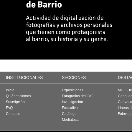
INSTITUCIONALES
SECCIONES
DESTA
Inicio
Exposiciones
MUFF, fes
Quiénes somos
Fotografías del CdF
Canal d
Suscripción
Investigación
Convoca
FAQ
Educativa
Líneas d
Contacto
Catálogo
Fotoviaj
Mediateca