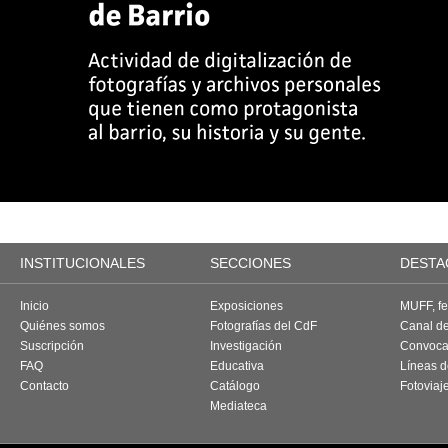
INSTITUCIONALES
SECCIONES
DESTA
Inicio
Exposiciones
MUFF, fes
Quiénes somos
Fotografías del CdF
Canal d
Suscripción
Investigación
Convoca
FAQ
Educativa
Líneas d
Contacto
Catálogo
Fotoviaj
Mediateca