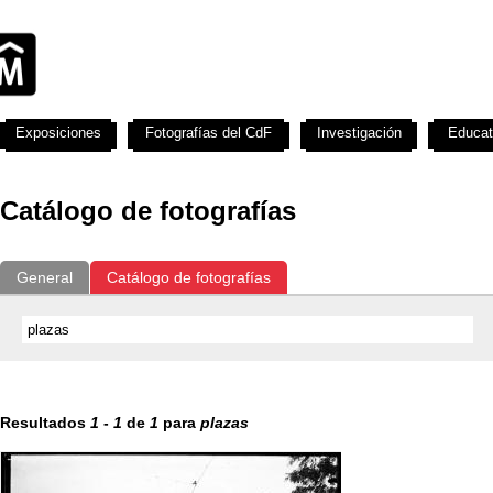
Exposiciones
Fotografías del CdF
Investigación
Educat
Catálogo de fotografías
General
Catálogo de fotografías
Resultados
1
-
1
de
1
para
plazas