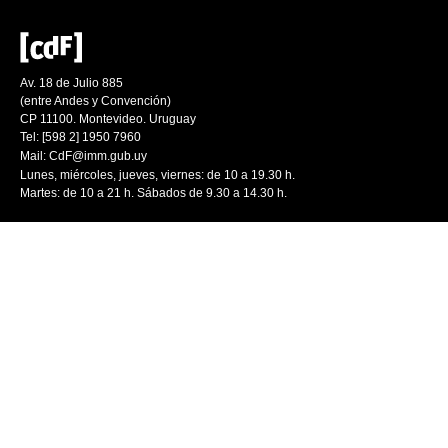
Av. 18 de Julio 885
(entre Andes y Convención)
CP 11100. Montevideo. Uruguay
Tel: [598 2] 1950 7960
Mail:
CdF@imm.gub.uy
Lunes, miércoles, jueves, viernes: de 10 a 19.30 h.
Martes: de 10 a 21 h. Sábados de 9.30 a 14.30 h.