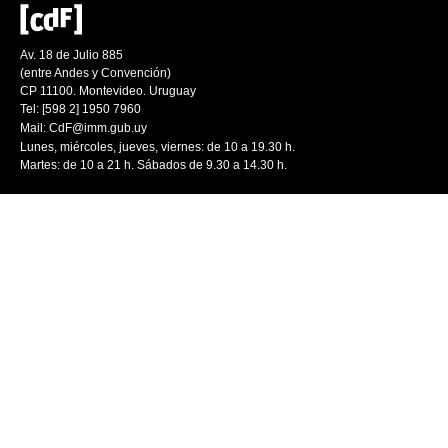
Av. 18 de Julio 885
(entre Andes y Convención)
CP 11100. Montevideo. Uruguay
Tel: [598 2] 1950 7960
Mail:
CdF@imm.gub.uy
Lunes, miércoles, jueves, viernes: de 10 a 19.30 h.
Martes: de 10 a 21 h. Sábados de 9.30 a 14.30 h.