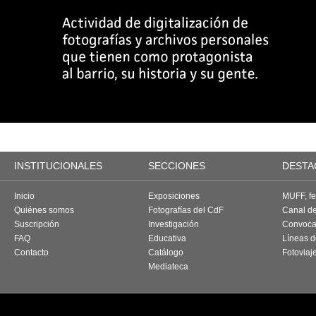
INSTITUCIONALES
SECCIONES
DESTA
Inicio
Exposiciones
MUFF, fes
Quiénes somos
Fotografías del CdF
Canal d
Suscripción
Investigación
Convoca
FAQ
Educativa
Líneas d
Contacto
Catálogo
Fotoviaj
Mediateca