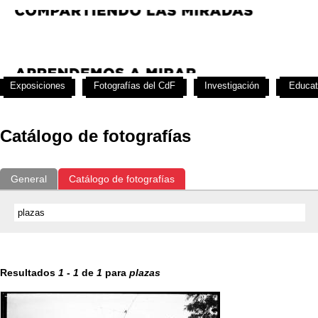
Exposiciones
Fotografías del CdF
Investigación
Educat
Catálogo de fotografías
General
Catálogo de fotografías
Resultados
1
-
1
de
1
para
plazas