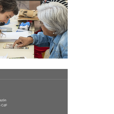
Razón
e CdF