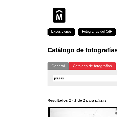
Exposiciones
Fotografías del CdF
Catálogo de fotografía
General
Catálogo de fotografías
Resultados
1
-
1
de
1
para
plazas