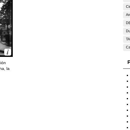
Ci
Ar
DE
Du
T
Ca
P
ción
ha, la