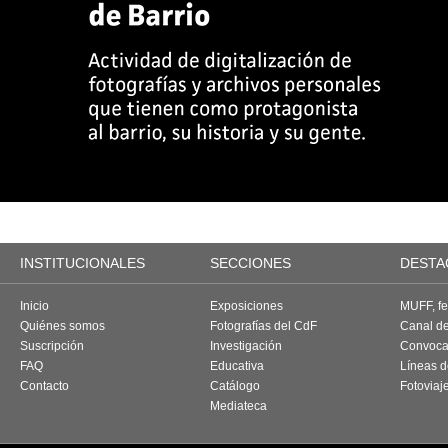
INSTITUCIONALES
SECCIONES
DESTA
Inicio
Exposiciones
MUFF, fes
Quiénes somos
Fotografías del CdF
Canal d
Suscripción
Investigación
Convoca
FAQ
Educativa
Líneas d
Contacto
Catálogo
Fotoviaj
Mediateca