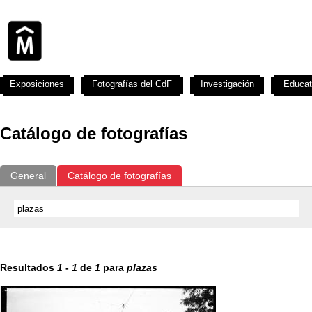
Exposiciones
Fotografías del CdF
Investigación
Educat
Catálogo de fotografías
General
Catálogo de fotografías
Resultados
1
-
1
de
1
para
plazas