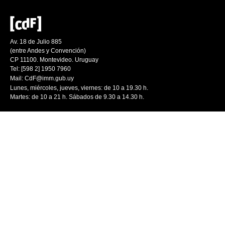
Av. 18 de Julio 885
(entre Andes y Convención)
CP 11100. Montevideo. Uruguay
Tel: [598 2] 1950 7960
Mail:
CdF@imm.gub.uy
Lunes, miércoles, jueves, viernes: de 10 a 19.30 h.
Martes: de 10 a 21 h. Sábados de 9.30 a 14.30 h.