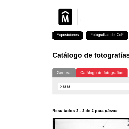
Exposiciones
Fotografías del CdF
Catálogo de fotografía
General
Catálogo de fotografías
Resultados
1
-
1
de
1
para
plazas