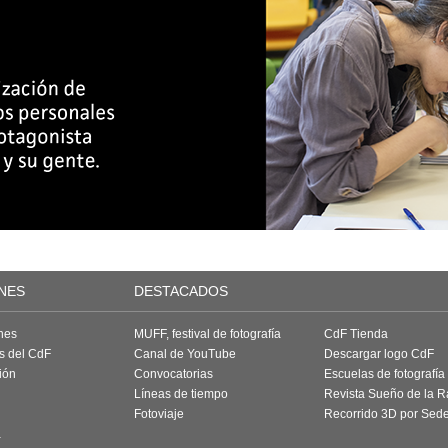
NES
DESTACADOS
nes
MUFF, festival de fotografía
CdF Tienda
as del CdF
Canal de YouTube
Descargar logo CdF
ión
Convocatorias
Escuelas de fotografía
Líneas de tiempo
Revista Sueño de la 
Fotoviaje
Recorrido 3D por Sed
a