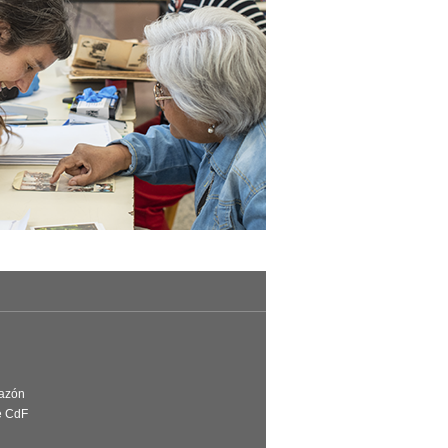
Razón
e CdF