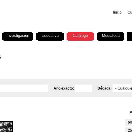
Inicio
Qu
Investigación
Educativa
Catálogo
Mediateca
s
Año exacto:
Década:
F
pl
25