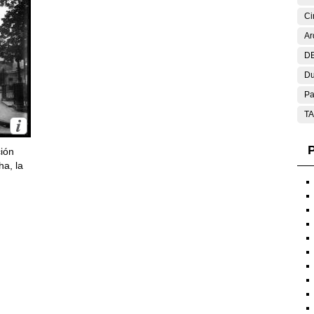
Ci
Ar
DE
Du
Pa
T
P
ción
ha, la