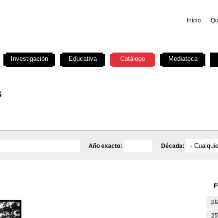
Inicio
Qu
Investigación
Educativa
Catálogo
Mediateca
s
Año exacto:
Década:
F
pl
25