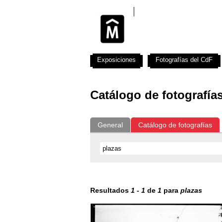
Exposiciones
Fotografías del CdF
Catálogo de fotografía
General
Catálogo de fotografías
Resultados
1
-
1
de
1
para
plazas