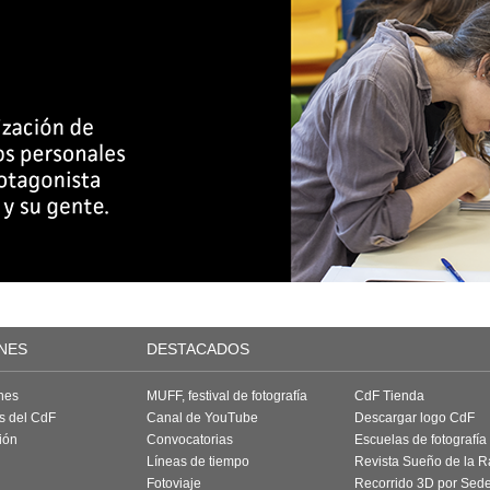
NES
DESTACADOS
nes
MUFF, festival de fotografía
CdF Tienda
as del CdF
Canal de YouTube
Descargar logo CdF
ión
Convocatorias
Escuelas de fotografía
Líneas de tiempo
Revista Sueño de la 
Fotoviaje
Recorrido 3D por Sed