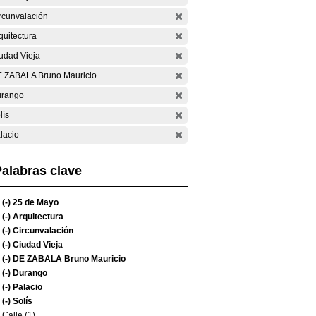
rcunvalación
quitectura
udad Vieja
 ZABALA Bruno Mauricio
rango
lís
lacio
alabras clave
(-)
25 de Mayo
(-)
Arquitectura
(-)
Circunvalación
(-)
Ciudad Vieja
(-)
DE ZABALA Bruno Mauricio
(-)
Durango
(-)
Palacio
(-)
Solís
Calle (1)