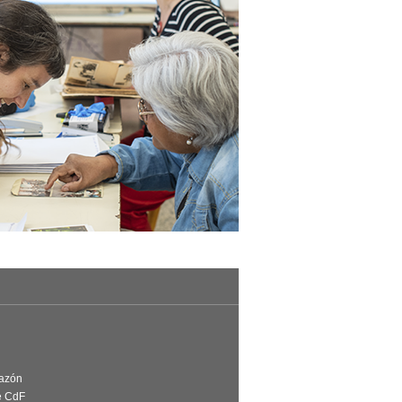
Razón
e CdF