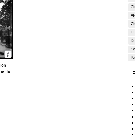
Ci
Ar
Ci
DE
Du
So
Pa
ción
ha, la
P