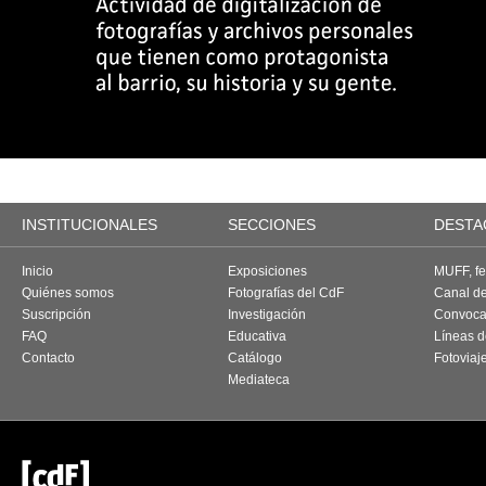
INSTITUCIONALES
SECCIONES
DESTA
Inicio
Exposiciones
MUFF, fes
Quiénes somos
Fotografías del CdF
Canal d
Suscripción
Investigación
Convoca
FAQ
Educativa
Líneas d
Contacto
Catálogo
Fotoviaj
Mediateca