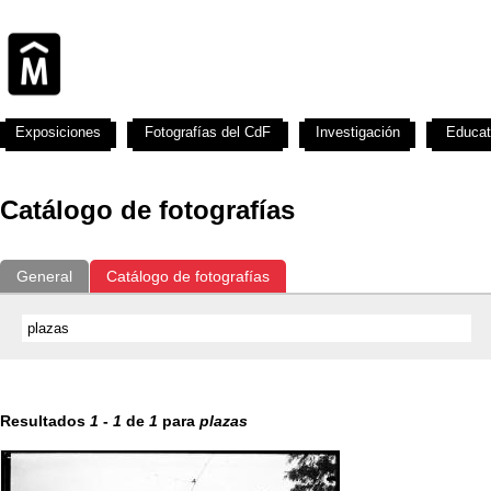
Exposiciones
Fotografías del CdF
Investigación
Educat
Catálogo de fotografías
General
Catálogo de fotografías
Resultados
1
-
1
de
1
para
plazas