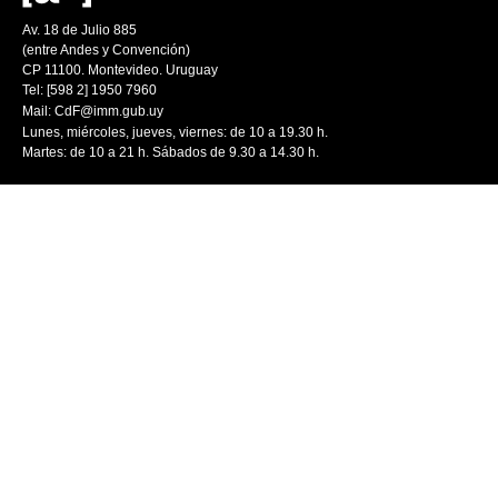
Av. 18 de Julio 885
(entre Andes y Convención)
CP 11100. Montevideo. Uruguay
Tel: [598 2] 1950 7960
Mail:
CdF@imm.gub.uy
Lunes, miércoles, jueves, viernes: de 10 a 19.30 h.
Martes: de 10 a 21 h. Sábados de 9.30 a 14.30 h.