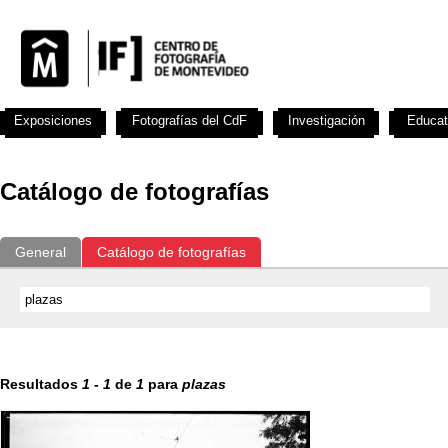
Exposiciones
Fotografías del CdF
Investigación
Educat
Catálogo de fotografías
General
Catálogo de fotografías
Resultados
1
-
1
de
1
para
plazas