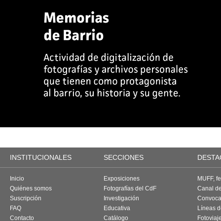
INSTITUCIONALES
SECCIONES
DESTA
Inicio
Exposiciones
MUFF, fes
Quiénes somos
Fotografías del CdF
Canal d
Suscripción
Investigación
Convoca
FAQ
Educativa
Líneas d
Contacto
Catálogo
Fotoviaj