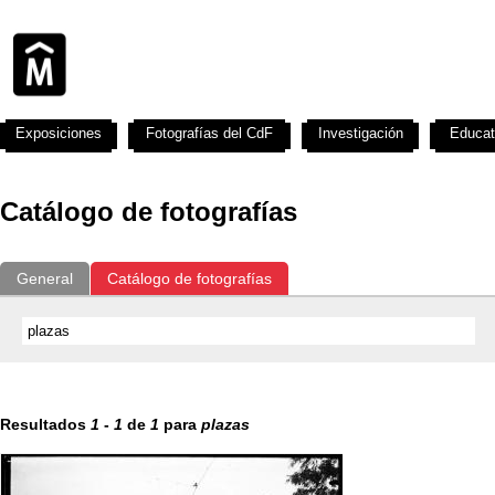
Exposiciones
Fotografías del CdF
Investigación
Educat
Catálogo de fotografías
General
Catálogo de fotografías
Resultados
1
-
1
de
1
para
plazas