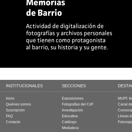
INSTITUCIONALES
SECCIONES
DESTA
Inicio
Exposiciones
MUFF, fes
Quiénes somos
Fotografías del CdF
Canal d
Suscripción
Investigación
Convoca
FAQ
Educativa
Líneas d
Contacto
Catálogo
Fotoviaj
Mediateca