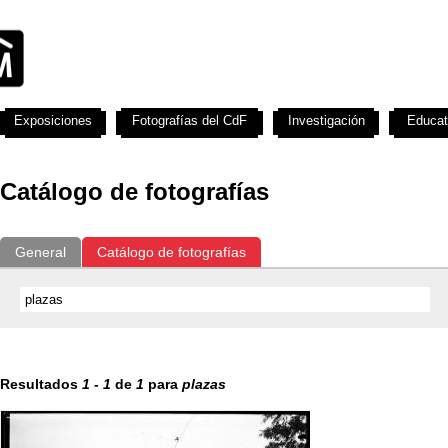
Exposiciones
Fotografías del CdF
Investigación
Educat
Catálogo de fotografías
General
Catálogo de fotografías
Resultados
1
-
1
de
1
para
plazas