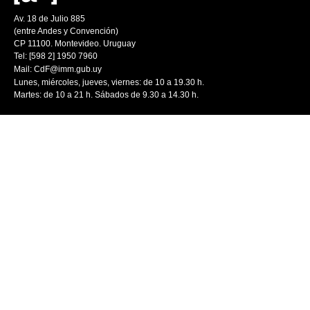
Av. 18 de Julio 885
(entre Andes y Convención)
CP 11100. Montevideo. Uruguay
Tel: [598 2] 1950 7960
Mail:
CdF@imm.gub.uy
Lunes, miércoles, jueves, viernes: de 10 a 19.30 h.
Martes: de 10 a 21 h. Sábados de 9.30 a 14.30 h.