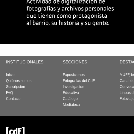
INSTITUCIONALES
SECCIONES
DESTA
Inicio
Exposiciones
MUFF, fes
Quiénes somos
Fotografías del CdF
Canal d
Suscripción
Investigación
Convoca
FAQ
Educativa
Líneas d
Contacto
Catálogo
Fotoviaj
Mediateca