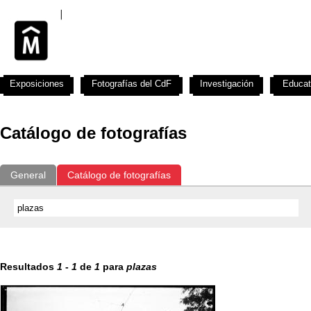
Exposiciones
Fotografías del CdF
Investigación
Educat
Catálogo de fotografías
General
Catálogo de fotografías
Resultados
1
-
1
de
1
para
plazas