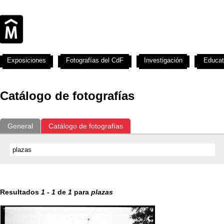
Exposiciones
Fotografías del CdF
Investigación
Educat
Catálogo de fotografías
General
Catálogo de fotografías
Resultados
1
-
1
de
1
para
plazas