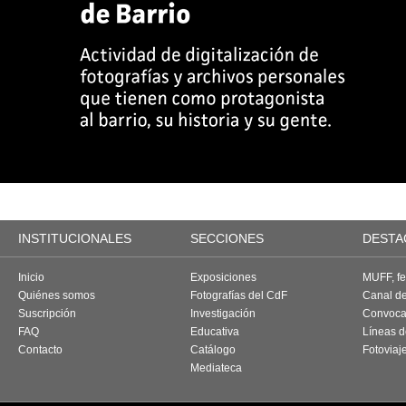
INSTITUCIONALES
SECCIONES
DESTA
Inicio
Exposiciones
MUFF, fes
Quiénes somos
Fotografías del CdF
Canal d
Suscripción
Investigación
Convoca
FAQ
Educativa
Líneas d
Contacto
Catálogo
Fotoviaj
Mediateca