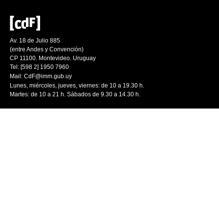
Av. 18 de Julio 885
(entre Andes y Convención)
CP 11100. Montevideo. Uruguay
Tel: [598 2] 1950 7960
Mail:
CdF@imm.gub.uy
Lunes, miércoles, jueves, viernes: de 10 a 19.30 h.
Martes: de 10 a 21 h. Sábados de 9.30 a 14.30 h.