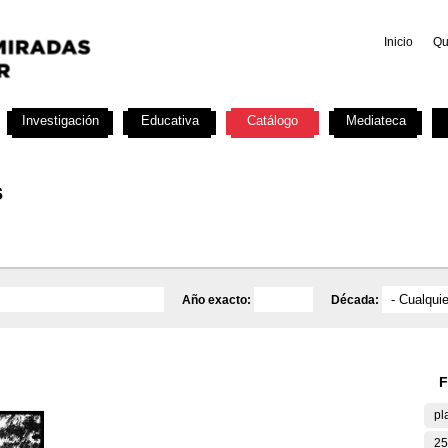
Inicio
Qu
Investigación
Educativa
Catálogo
Mediateca
s
Año exacto:
Década:
F
pl
25