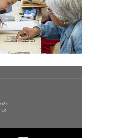
Razón
e CdF