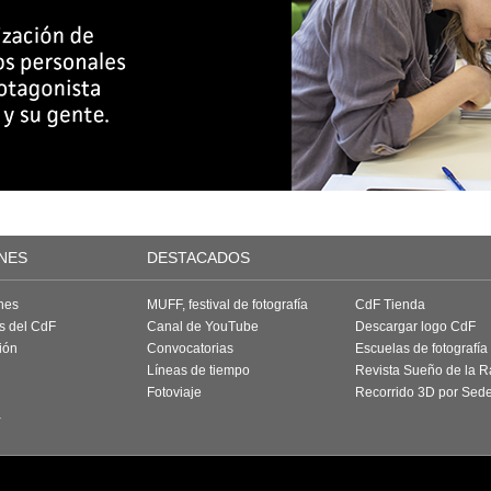
NES
DESTACADOS
nes
MUFF, festival de fotografía
CdF Tienda
as del CdF
Canal de YouTube
Descargar logo CdF
ión
Convocatorias
Escuelas de fotografía
Líneas de tiempo
Revista Sueño de la 
Fotoviaje
Recorrido 3D por Sed
a