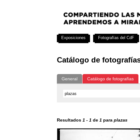
Exposiciones
Fotografías del CdF
Catálogo de fotografía
General
Catálogo de fotografías
Resultados
1
-
1
de
1
para
plazas