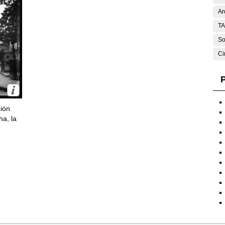
Ar
T
So
Ci
P
ción
ha, la