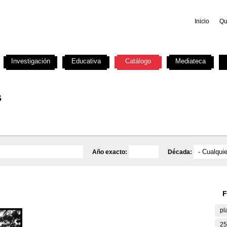
Inicio
Qu
Investigación
Educativa
Catálogo
Mediateca
s
Año exacto:
Década:
F
pl
25