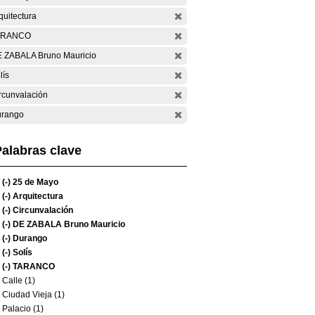
quitectura
ARANCO
 ZABALA Bruno Mauricio
lís
rcunvalación
rango
alabras clave
(-)
25 de Mayo
(-)
Arquitectura
(-)
Circunvalación
(-)
DE ZABALA Bruno Mauricio
(-)
Durango
(-)
Solís
(-)
TARANCO
Calle (1)
Ciudad Vieja (1)
Palacio (1)