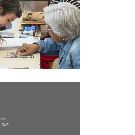
Razón
e CdF