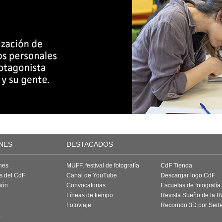
NES
DESTACADOS
nes
MUFF, festival de fotografía
CdF Tienda
as del CdF
Canal de YouTube
Descargar logo CdF
ión
Convocatorias
Escuelas de fotografía
Líneas de tiempo
Revista Sueño de la 
Fotoviaje
Recorrido 3D por Sed
a