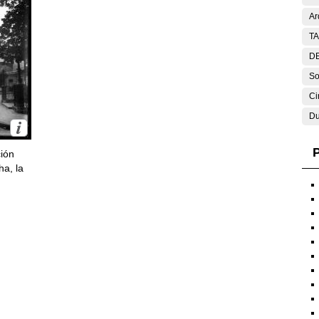
Ar
T
DE
So
Ci
Du
P
ción
ha, la