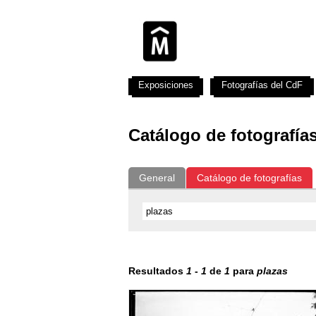
Exposiciones
Fotografías del CdF
Catálogo de fotografía
General
Catálogo de fotografías
Resultados
1
-
1
de
1
para
plazas