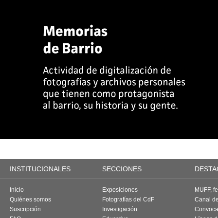
INSTITUCIONALES
SECCIONES
DESTA
Inicio
Exposiciones
MUFF, fes
Quiénes somos
Fotografías del CdF
Canal d
Suscripción
Investigación
Convoca