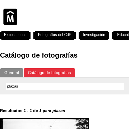
Exposiciones
Fotografías del CdF
Investigación
Educat
Catálogo de fotografías
General
Catálogo de fotografías
Resultados
1
-
1
de
1
para
plazas