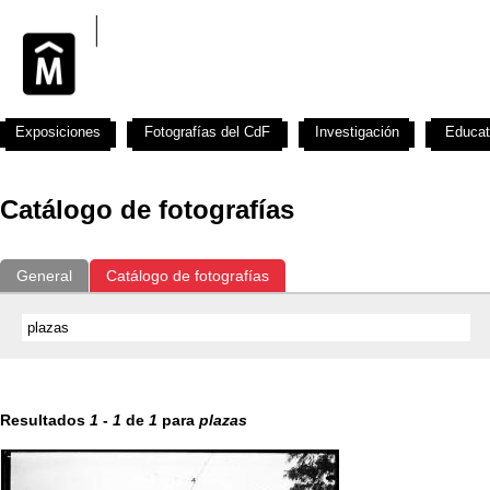
Exposiciones
Fotografías del CdF
Investigación
Educat
Catálogo de fotografías
General
Catálogo de fotografías
Resultados
1
-
1
de
1
para
plazas