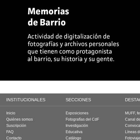
INSTITUCIONALES
SECCIONES
DESTA
Inicio
Exposiciones
MUFF, fes
Quiénes somos
Fotografías del CdF
Canal d
Suscripción
Investigación
Convoca
FAQ
Educativa
Líneas d
Contacto
Catálogo
Fotoviaj