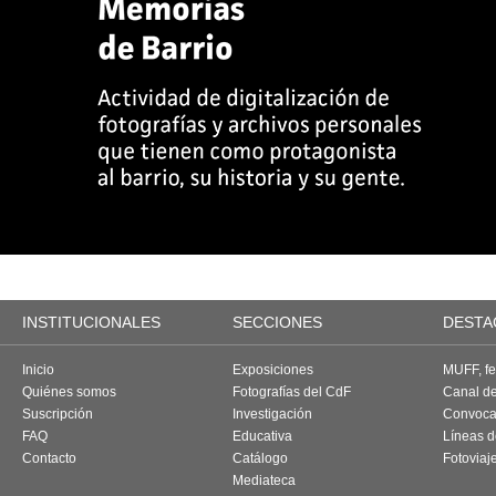
INSTITUCIONALES
SECCIONES
DESTA
Inicio
Exposiciones
MUFF, fes
Quiénes somos
Fotografías del CdF
Canal d
Suscripción
Investigación
Convoca
FAQ
Educativa
Líneas d
Contacto
Catálogo
Fotoviaj
Mediateca