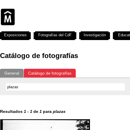
Exposiciones
Fotografías del CdF
Investigación
Educat
Catálogo de fotografías
General
Catálogo de fotografías
Resultados
1
-
1
de
1
para
plazas