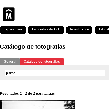
Exposiciones
Fotografías del CdF
Investigación
Educat
Catálogo de fotografías
General
Catálogo de fotografías
Resultados
1
-
1
de
1
para
plazas