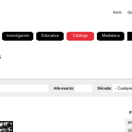
Inicio
Qu
Investigación
Educativa
Catálogo
Mediateca
s
Año exacto:
Década:
F
pl
25