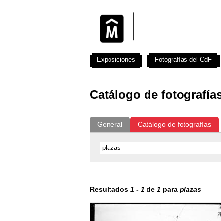
Exposiciones
Fotografías del CdF
Catálogo de fotografía
General
Catálogo de fotografías
Resultados
1
-
1
de
1
para
plazas