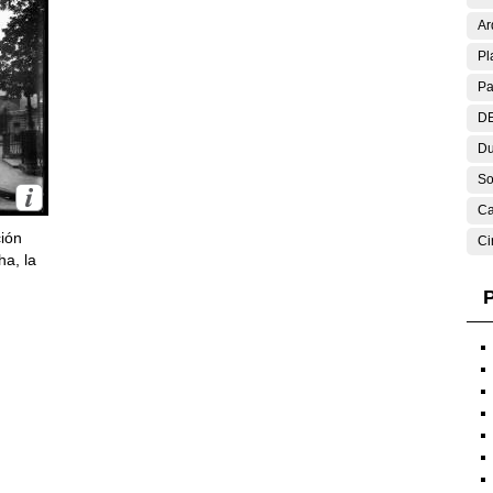
Ar
Pl
Pa
DE
Du
So
Ca
ción
Ci
ha, la
P