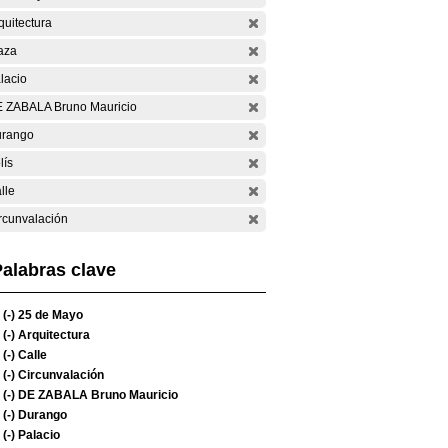
quitectura
aza
lacio
 ZABALA Bruno Mauricio
rango
lís
lle
rcunvalación
alabras clave
(-)
25 de Mayo
(-)
Arquitectura
(-)
Calle
(-)
Circunvalación
(-)
DE ZABALA Bruno Mauricio
(-)
Durango
(-)
Palacio