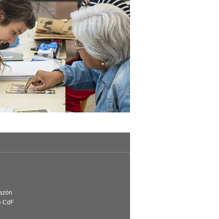
Razón
e CdF