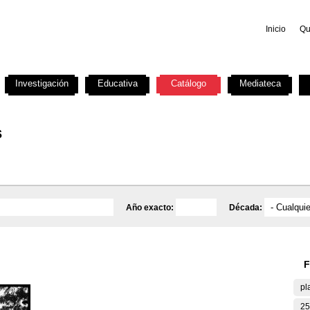
Inicio
Qu
Investigación
Educativa
Catálogo
Mediateca
s
Año exacto:
Década:
F
pl
25