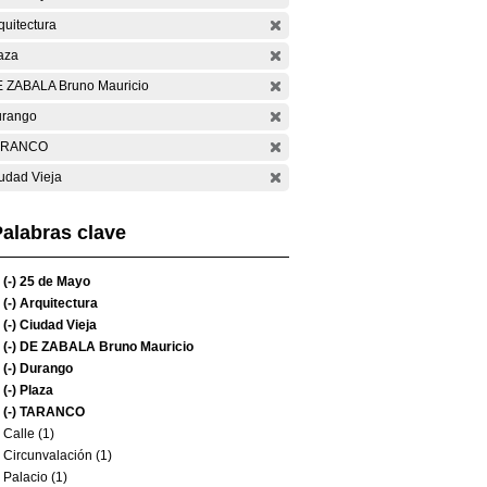
quitectura
aza
 ZABALA Bruno Mauricio
rango
ARANCO
udad Vieja
alabras clave
(-)
25 de Mayo
(-)
Arquitectura
(-)
Ciudad Vieja
(-)
DE ZABALA Bruno Mauricio
(-)
Durango
(-)
Plaza
(-)
TARANCO
Calle (1)
Circunvalación (1)
Palacio (1)