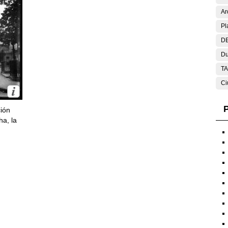
Ar
Pl
DE
Du
T
Ci
P
ción
ha, la