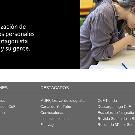
NES
DESTACADOS
nes
MUFF, festival de fotografía
CdF Tienda
as del CdF
Canal de YouTube
Descargar logo CdF
ión
Convocatorias
Escuelas de fotografía
Líneas de tiempo
Revista Sueño de la 
Fotoviaje
Recorrido 3D por Sed
a