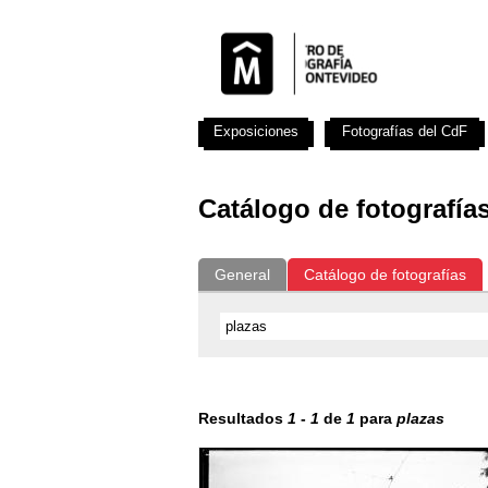
Exposiciones
Fotografías del CdF
Catálogo de fotografía
General
Catálogo de fotografías
Resultados
1
-
1
de
1
para
plazas