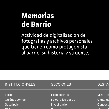
INSTITUCIONALES
SECCIONES
DESTA
Inicio
Exposiciones
MUFF, fes
Quiénes somos
Fotografías del CdF
Canal d
Suscripción
Investigación
Convoca