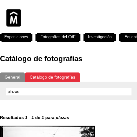
Exposiciones
Fotografías del CdF
Investigación
Educat
Catálogo de fotografías
General
Catálogo de fotografías
Resultados
1
-
1
de
1
para
plazas