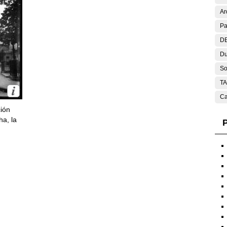
Ar
Pa
DE
Du
So
T
Ca
ción
ha, la
P