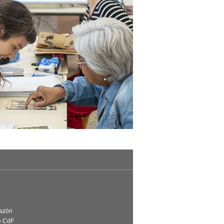
Razón
e CdF