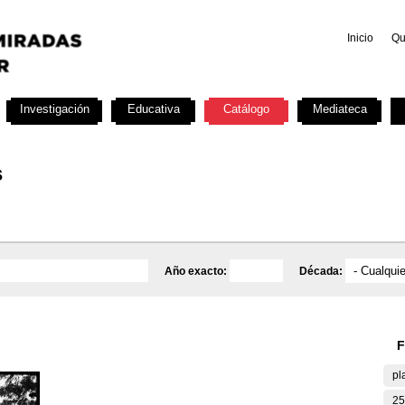
Inicio
Qu
Investigación
Educativa
Catálogo
Mediateca
s
Año exacto:
Década:
F
pl
25