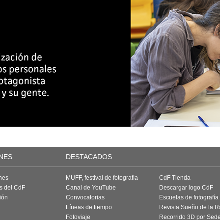
NES
DESTACADOS
nes
MUFF, festival de fotografía
CdF Tienda
as del CdF
Canal de YouTube
Descargar logo CdF
ión
Convocatorias
Escuelas de fotografía
Líneas de tiempo
Revista Sueño de la 
Fotoviaje
Recorrido 3D por Sed