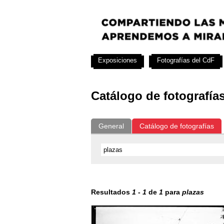
Exposiciones
Fotografías del CdF
Catálogo de fotografía
General
Catálogo de fotografías
Resultados
1
-
1
de
1
para
plazas