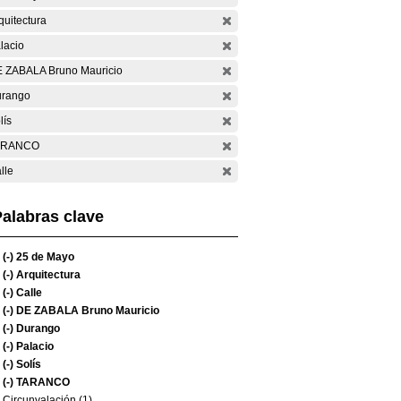
quitectura
lacio
 ZABALA Bruno Mauricio
rango
lís
ARANCO
lle
alabras clave
(-)
25 de Mayo
(-)
Arquitectura
(-)
Calle
(-)
DE ZABALA Bruno Mauricio
(-)
Durango
(-)
Palacio
(-)
Solís
(-)
TARANCO
Circunvalación (1)