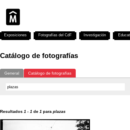
Exposiciones
Fotografías del CdF
Investigación
Educat
Catálogo de fotografías
General
Catálogo de fotografías
Resultados
1
-
1
de
1
para
plazas