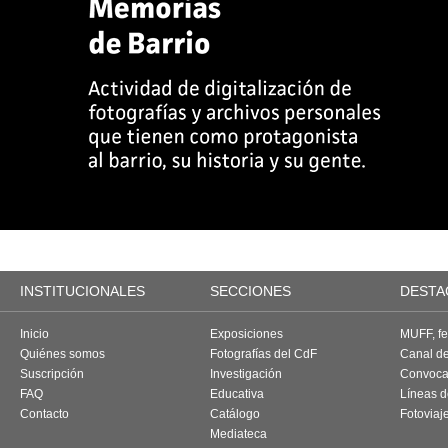
INSTITUCIONALES
SECCIONES
DESTA
Inicio
Exposiciones
MUFF, fes
Quiénes somos
Fotografías del CdF
Canal d
Suscripción
Investigación
Convoca
FAQ
Educativa
Líneas d
Contacto
Catálogo
Fotoviaj
Mediateca