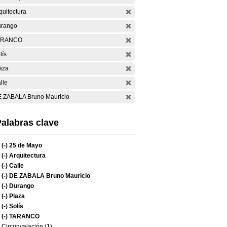
quitectura
rango
ARANCO
lís
aza
lle
 ZABALA Bruno Mauricio
alabras clave
(-)
25 de Mayo
(-)
Arquitectura
(-)
Calle
(-)
DE ZABALA Bruno Mauricio
(-)
Durango
(-)
Plaza
(-)
Solís
(-)
TARANCO
Circunvalación (1)