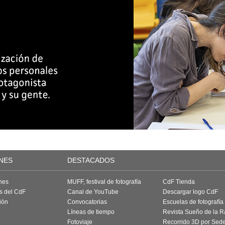
NES
DESTACADOS
nes
MUFF, festival de fotografía
CdF Tienda
as del CdF
Canal de YouTube
Descargar logo CdF
ión
Convocatorias
Escuelas de fotografía
Líneas de tiempo
Revista Sueño de la 
Fotoviaje
Recorrido 3D por Sed