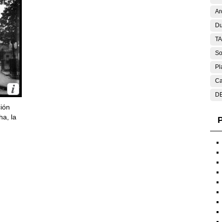
Ar
Du
T
So
Pl
Ca
DE
ción
ha, la
P