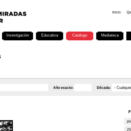
Inicio
Qu
Investigación
Educativa
Catálogo
Mediateca
s
Año exacto:
Década:
F
pl
25