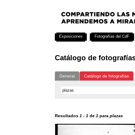
Exposiciones
Fotografías del CdF
Catálogo de fotografía
General
Catálogo de fotografías
Resultados
1
-
1
de
1
para
plazas