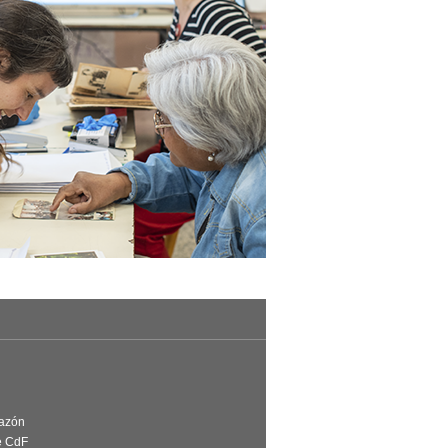
Razón
e CdF