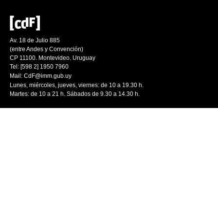
Av. 18 de Julio 885
(entre Andes y Convención)
CP 11100. Montevideo. Uruguay
Tel: [598 2] 1950 7960
Mail:
CdF@imm.gub.uy
Lunes, miércoles, jueves, viernes: de 10 a 19.30 h.
Martes: de 10 a 21 h. Sábados de 9.30 a 14.30 h.