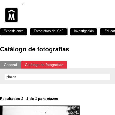
Exposiciones
Fotografías del CdF
Investigación
Educat
Catálogo de fotografías
General
Catálogo de fotografías
Resultados
1
-
1
de
1
para
plazas