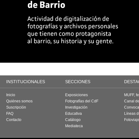
INSTITUCIONALES
SECCIONES
DESTA
Inicio
Exposiciones
MUFF, fes
Quiénes somos
Fotografías del CdF
Canal d
Suscripción
Investigación
Convoca
FAQ
Educativa
Líneas d
Contacto
Catálogo
Fotoviaj
Mediateca