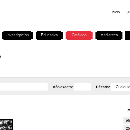
Inicio
Qu
Investigación
Educativa
Catálogo
Mediateca
s
Año exacto:
Década:
F
pl
25