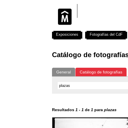
Exposiciones
Fotografías del CdF
Catálogo de fotografía
General
Catálogo de fotografías
Resultados
1
-
1
de
1
para
plazas