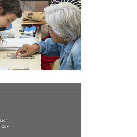
Razón
e CdF