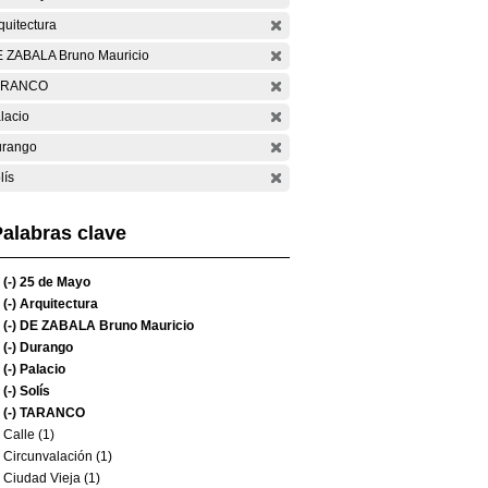
quitectura
 ZABALA Bruno Mauricio
ARANCO
lacio
rango
lís
alabras clave
(-)
25 de Mayo
(-)
Arquitectura
(-)
DE ZABALA Bruno Mauricio
(-)
Durango
(-)
Palacio
(-)
Solís
(-)
TARANCO
Calle (1)
Circunvalación (1)
Ciudad Vieja (1)