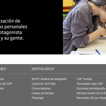
NES
DESTACADOS
nes
MUFF, festival de fotografía
CdF Tienda
as del CdF
Canal de YouTube
Descargar logo CdF
ión
Convocatorias
Escuelas de fotografía
Líneas de tiempo
Revista Sueño de la 
Fotoviaje
Recorrido 3D por Sed
a