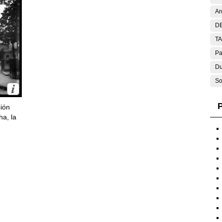
Ar
DE
T
Pa
Du
So
P
ción
ha, la