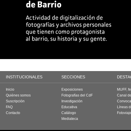
INSTITUCIONALES
SECCIONES
DESTA
Inicio
Exposiciones
MUFF, fes
Quiénes somos
Fotografías del CdF
Canal d
Suscripción
Investigación
Convoca
FAQ
Educativa
Líneas d
Contacto
Catálogo
Fotoviaj
Mediateca