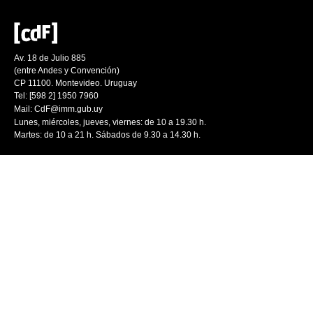
Av. 18 de Julio 885
(entre Andes y Convención)
CP 11100. Montevideo. Uruguay
Tel: [598 2] 1950 7960
Mail:
CdF@imm.gub.uy
Lunes, miércoles, jueves, viernes: de 10 a 19.30 h.
Martes: de 10 a 21 h. Sábados de 9.30 a 14.30 h.