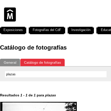
Exposiciones
Fotografías del CdF
Investigación
Educat
Catálogo de fotografías
General
Catálogo de fotografías
Resultados
1
-
1
de
1
para
plazas