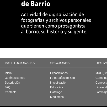
INSTITUCIONALES
SECCIONES
DESTA
Inicio
Exposiciones
MUFF, fes
Quiénes somos
Fotografías del CdF
Canal d
Suscripción
Investigación
Convoca
FAQ
Educativa
Líneas d
Contacto
Catálogo
Fotoviaj
Mediateca