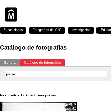
Exposiciones
Fotografías del CdF
Investigación
Educat
Catálogo de fotografías
General
Catálogo de fotografías
Resultados
1
-
1
de
1
para
plazas