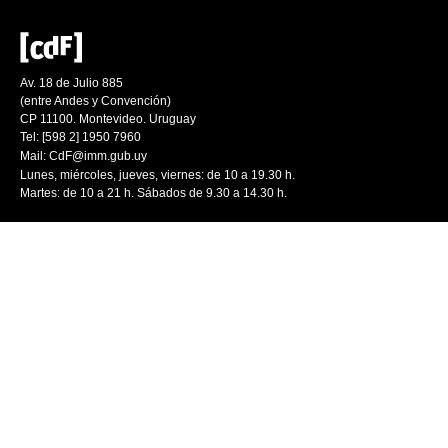
Av. 18 de Julio 885
(entre Andes y Convención)
CP 11100. Montevideo. Uruguay
Tel: [598 2] 1950 7960
Mail:
CdF@imm.gub.uy
Lunes, miércoles, jueves, viernes: de 10 a 19.30 h.
Martes: de 10 a 21 h. Sábados de 9.30 a 14.30 h.