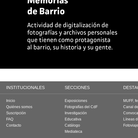
INSTITUCIONALES
SECCIONES
DESTA
Inicio
Exposiciones
MUFF, fes
Quiénes somos
Fotografías del CdF
Canal d
Suscripción
Investigación
Convoca
FAQ
Educativa
Líneas d
Contacto
Catálogo
Fotoviaj
Mediateca