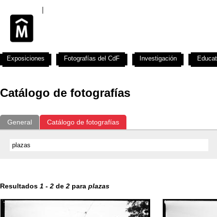
Exposiciones
Fotografías del CdF
Investigación
Educat
Catálogo de fotografías
General
Catálogo de fotografías
Resultados
1
-
2
de
2
para
plazas