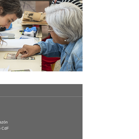
Razón
e CdF