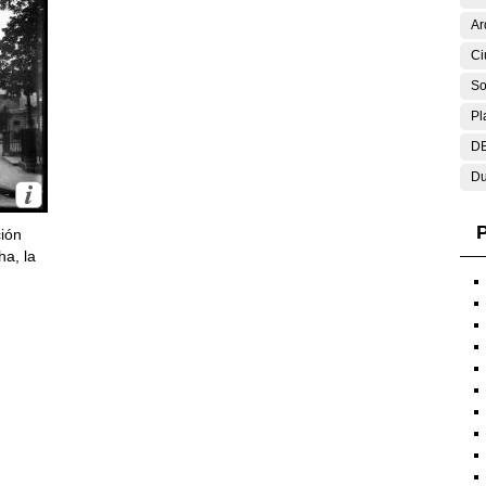
Ar
Ci
So
Pl
DE
Du
P
ción
ha, la