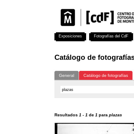
Exposiciones
Fotografías del CdF
Catálogo de fotografía
General
Catálogo de fotografías
Resultados
1
-
1
de
1
para
plazas