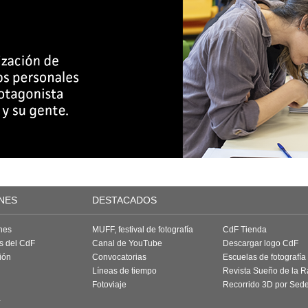
NES
DESTACADOS
nes
MUFF, festival de fotografía
CdF Tienda
as del CdF
Canal de YouTube
Descargar logo CdF
ión
Convocatorias
Escuelas de fotografía
Líneas de tiempo
Revista Sueño de la 
Fotoviaje
Recorrido 3D por Sed
a