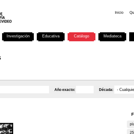
Inicio
Qu
Investigación
Educativa
Catálogo
Mediateca
s
Año exacto:
Década:
F
pl
25