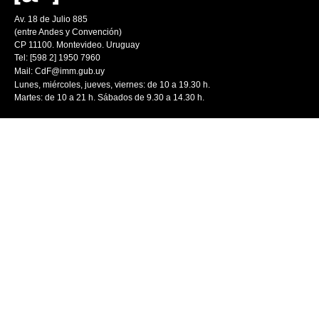
Av. 18 de Julio 885
(entre Andes y Convención)
CP 11100. Montevideo. Uruguay
Tel: [598 2] 1950 7960
Mail:
CdF@imm.gub.uy
Lunes, miércoles, jueves, viernes: de 10 a 19.30 h.
Martes: de 10 a 21 h. Sábados de 9.30 a 14.30 h.