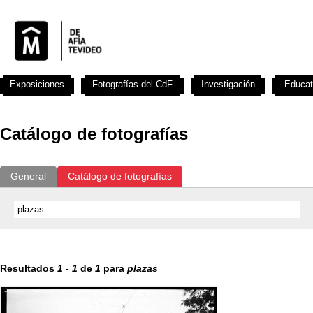
Exposiciones
Fotografías del CdF
Investigación
Educat
Catálogo de fotografías
General
Catálogo de fotografías
Resultados
1
-
1
de
1
para
plazas