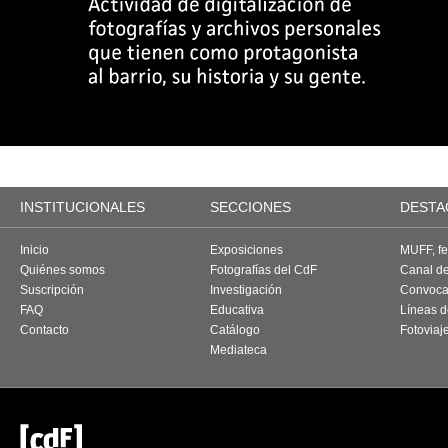
INSTITUCIONALES
SECCIONES
DESTA
Inicio
Exposiciones
MUFF, fes
Quiénes somos
Fotografías del CdF
Canal d
Suscripción
Investigación
Convoca
FAQ
Educativa
Líneas d
Contacto
Catálogo
Fotoviaj
Mediateca