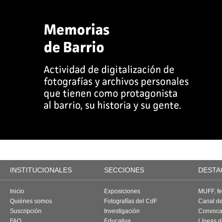
INSTITUCIONALES
SECCIONES
DESTA
Inicio
Exposiciones
MUFF, fes
Quiénes somos
Fotografías del CdF
Canal d
Suscripción
Investigación
Convoca
FAQ
Educativa
Líneas d