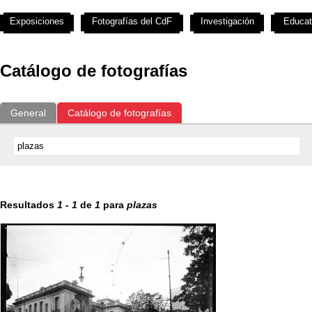
Exposiciones
Fotografías del CdF
Investigación
Educat
Catálogo de fotografías
General
Catálogo de fotografías
Resultados
1
-
1
de
1
para
plazas