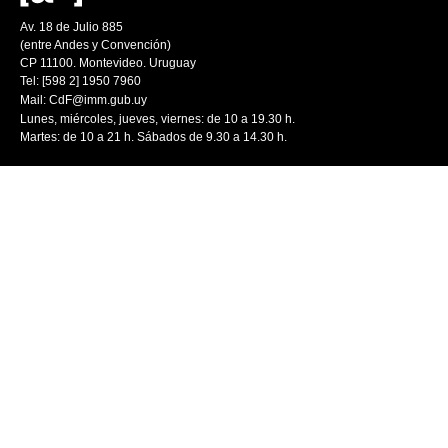
Av. 18 de Julio 885
(entre Andes y Convención)
CP 11100. Montevideo. Uruguay
Tel: [598 2] 1950 7960
Mail:
CdF@imm.gub.uy
Lunes, miércoles, jueves, viernes: de 10 a 19.30 h.
Martes: de 10 a 21 h. Sábados de 9.30 a 14.30 h.