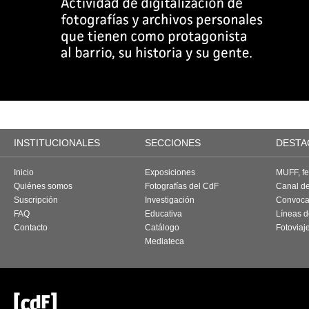
INSTITUCIONALES
SECCIONES
DESTA
Inicio
Exposiciones
MUFF, fes
Quiénes somos
Fotografías del CdF
Canal d
Suscripción
Investigación
Convoca
FAQ
Educativa
Líneas d
Contacto
Catálogo
Fotoviaj
Mediateca