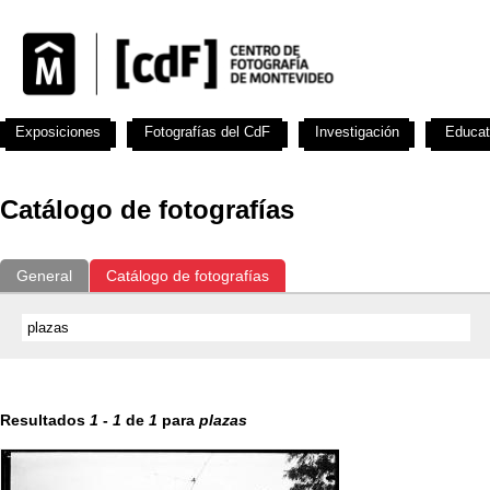
Exposiciones
Fotografías del CdF
Investigación
Educat
Catálogo de fotografías
General
Catálogo de fotografías
Resultados
1
-
1
de
1
para
plazas