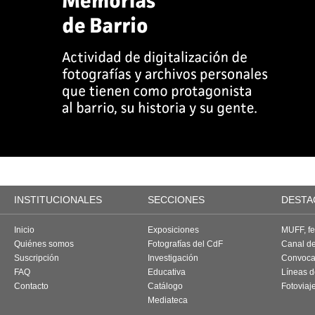
INSTITUCIONALES
SECCIONES
DESTA
Inicio
Exposiciones
MUFF, fes
Quiénes somos
Fotografías del CdF
Canal d
Suscripción
Investigación
Convoca
FAQ
Educativa
Líneas d
Contacto
Catálogo
Fotoviaj
Mediateca