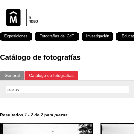
Exposiciones
Fotografías del CdF
Investigación
Educat
Catálogo de fotografías
General
Catálogo de fotografías
Resultados
1
-
2
de
2
para
plazas