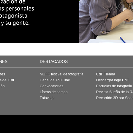
NES
DESTACADOS
nes
MUFF, festival de fotografía
CdF Tienda
as del CdF
Canal de YouTube
Descargar logo CdF
ión
Convocatorias
Escuelas de fotografía
Líneas de tiempo
Revista Sueño de la 
Fotoviaje
Recorrido 3D por Sed
a