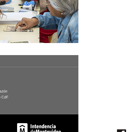
Razón
e CdF