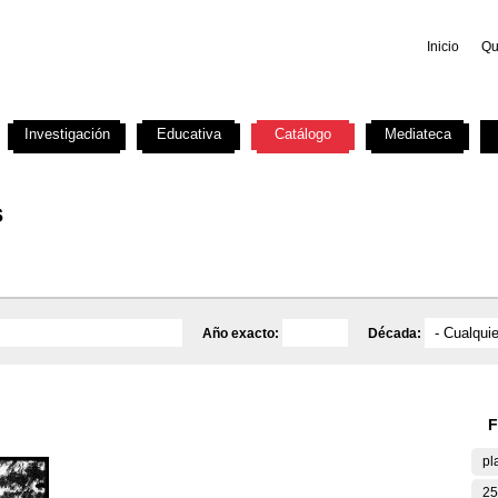
Inicio
Qu
Investigación
Educativa
Catálogo
Mediateca
s
Año exacto:
Década:
F
pl
25