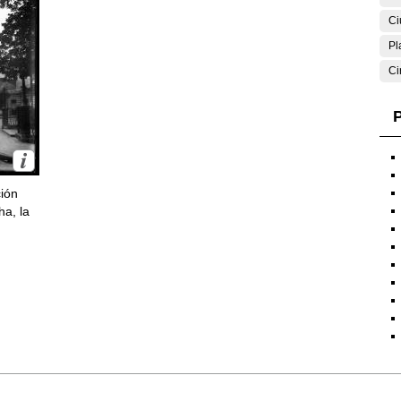
Ci
Pl
Ci
P
ción
ha, la