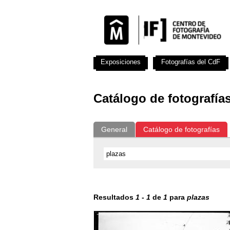
Exposiciones
Fotografías del CdF
Catálogo de fotografía
General
Catálogo de fotografías
Resultados
1
-
1
de
1
para
plazas