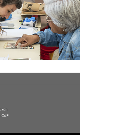
Razón
e CdF