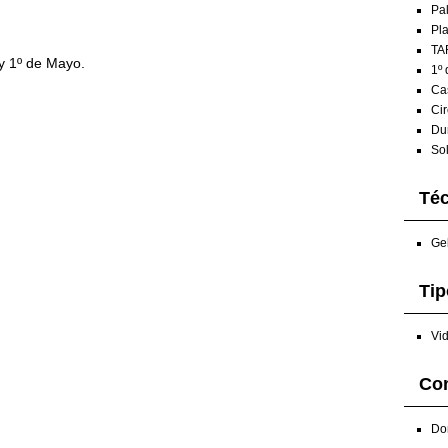
Pal
Pla
TA
y 1º de Mayo.
1º 
Ca
Cir
Du
Sol
Téc
Gel
Tip
Vid
Con
Dom