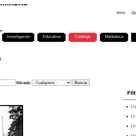
Inicio
Qu
Investigación
Educativa
Catálogo
Mediateca
s
Década:
Fil
(-)
(-)
(-)
(-)