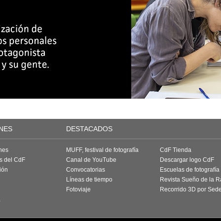
NES
DESTACADOS
nes
MUFF, festival de fotografía
CdF Tienda
as del CdF
Canal de YouTube
Descargar logo CdF
ión
Convocatorias
Escuelas de fotografía
Líneas de tiempo
Revista Sueño de la 
Fotoviaje
Recorrido 3D por Sed
a