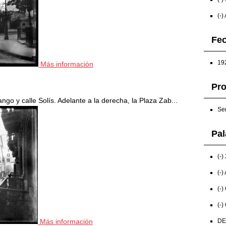
(-)
Fec
192
Más información
Pr
go y calle Solís. Adelante a la derecha, la Plaza Zab...
Ser
Pal
(-)
(-)
(-)
(-)
Más información
DE